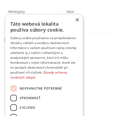
Werdegang
Vision
×
Táto webová lokalita
Blog
Individuell
používa súbory cookie.
Súbory cookie používame na prispôsobenie
Kontakte
obsahu, reklám a analýzu návštevnosti.
Informácie o vašom používaní našej stránky
zdieľame aj s našimi reklamnými a
Facebook
analytickými partnermi, ktorí ich môžu
kombinovať s inými informáciami, ktoré ste
im poskytli alebo ktoré zhromaždili pri
Instagram
používaní ich služieb.
Zásady ochrany
osobných údajov
LinkedIn
NEVYHNUTNE POTREBNÉ
Youtube
VÝKONNOSŤ
CIELENIE
Erstellt von