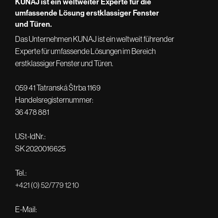
KUNAJ ist ein weltweiter Experte für die
Eichenoptik „verzaubern“ lassen und
umfassende Lösung erstklassiger Fenster
bereuen es überhaupt nicht. Super,
und Türen.
kann ich nur weiterempfehlen.
Das Unternehmen KUNAJ ist ein weltweit führender
Experte für umfassende Lösungen im Bereich
erstklassiger Fenster und Türen.
059 41 Tatranská Štrba 1169
Handelsregisternummer:
36 478 881
USt-IdNr.:
SK 2020016625
Tel.:
+421 (0) 52/779 12 10
E-Mail: